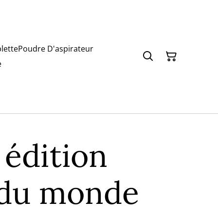
lette
Poudre D'aspirateur
e
 édition
 du monde