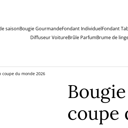
 de saison
Bougie Gourmande
Fondant Individuel
Fondant Tab
Diffuseur Voiture
Brûle Parfum
Brume de ling
on coupe du monde 2026
Bougie
coupe